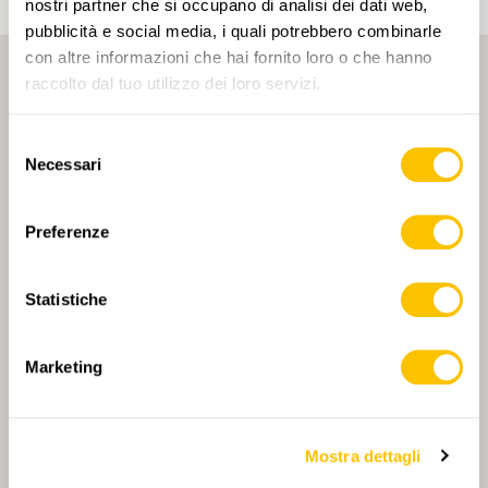
nostri partner che si occupano di analisi dei dati web,
pubblicità e social media, i quali potrebbero combinarle
con altre informazioni che hai fornito loro o che hanno
raccolto dal tuo utilizzo dei loro servizi.
Selezione
Necessari
del
consenso
PARTNER PRINCIPALE
Preferenze
Statistiche
PARTNER PRINCIPALE E PARTNER DI TRASPORTO
Marketing
PARTNER
PARTNER
Mostra dettagli