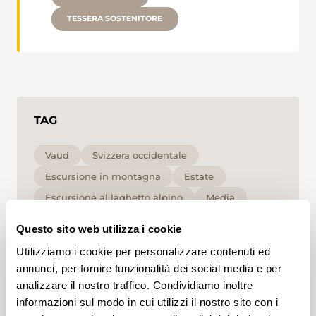
TESSERA SOSTENITORE
TAG
Vaud
Svizzera occidentale
Escursione in montagna
Estate
Escursione al laghetto alpino
Media
Questo sito web utilizza i cookie
Cliccando su un tag, puoi aggiungerlo al tuo
account e ottenere contenuti personalizzati in base
Utilizziamo i cookie per personalizzare contenuti ed
ai tuoi interessi. I tag possono essere salvati solo in
annunci, per fornire funzionalità dei social media e per
un account.
analizzare il nostro traffico. Condividiamo inoltre
informazioni sul modo in cui utilizzi il nostro sito con i