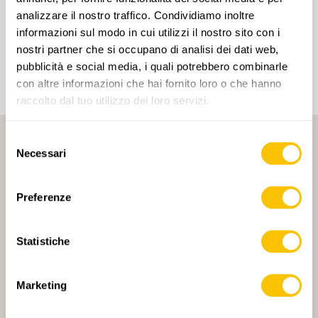
Cliccando su un tag, puoi aggiungerlo al tuo
analizzare il nostro traffico. Condividiamo inoltre
account e ottenere contenuti personalizzati in base
informazioni sul modo in cui utilizzi il nostro sito con i
ai tuoi interessi. I tag possono essere salvati solo in
un account.
nostri partner che si occupano di analisi dei dati web,
pubblicità e social media, i quali potrebbero combinarle
con altre informazioni che hai fornito loro o che hanno
raccolto dal tuo utilizzo dei loro servizi.
Selezione
Necessari
del
consenso
Preferenze
PARTNER PRINCIPALE
Statistiche
Marketing
PARTNER PRINCIPALE E PARTNER DI TRASPORTO