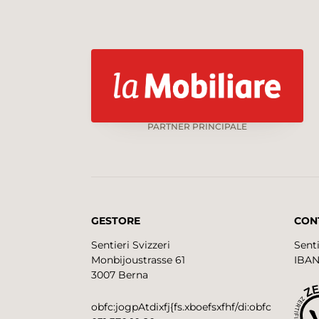
PARTNER PRINCIPALE
GESTORE
CON
Sentieri Svizzeri
Senti
Monbijoustrasse 61
IBAN
3007 Berna
obfc:jogpAtdixfj{fs.xboefsxfhf/di:obfc