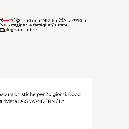
T2
2 h 40 min
6,3 km
Alta
770 m
105 m
per le famiglie
Estate
giugno–ottobre
scursionistiche per 30 giorni. Dopo
 alla rivista DAS WANDERN / LA