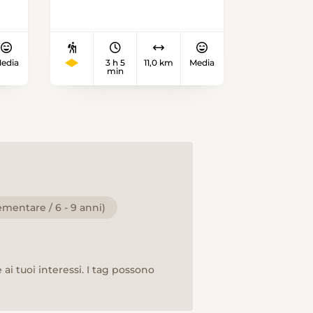
Merkmale des Basler
Juras. Einen schönen
Überblick über diese
g
vielseitige, coupierte
edia
3 h 5
11,0 km
Media
und überraschende
min
Landschaft bietet die
Wanderung von
Bubendorf nach
Reigoldswil. Sie beginnt
st
an der Bushaltestelle
Bubendorf Steingasse.
Nach einigen Schritten
zwischen
ementare / 6 - 9 anni)
Einfamilienhäusern ist
man schon mittendrin.
lle
Ein mit Stufen
ai tuoi interessi. I tag possono
versehener Aufstieg
bringt die Wandernden
ch
zunächst zum