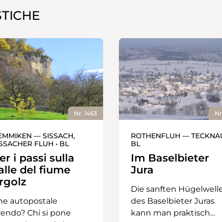
STICHE
Nr. 1463
Nr
EMMIKEN — SISSACH,
ROTHENFLUH — TECKNAU
ISSACHER FLUH • BL
BL
er i passi sulla
Im Baselbieter
alle del fiume
Jura
rgolz
Die sanften Hügelwell
he autopostale
des Baselbieter Juras
rendo? Chi si pone
kann man praktisch