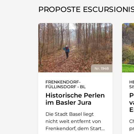
PROPOSTE ESCURSIONI
Nr. 1948
FRENKENDORF-
H
FÜLLINSDORF • BL
S
Historische Perlen
P
im Basler Jura
v
E
Die Stadt Basel liegt
nicht weit entfernt von
C
Frenkendorf, dem Start
p