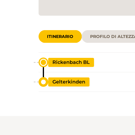
ITINERARIO
PROFILO DI ALTEZZ
Rickenbach BL
Gelterkinden