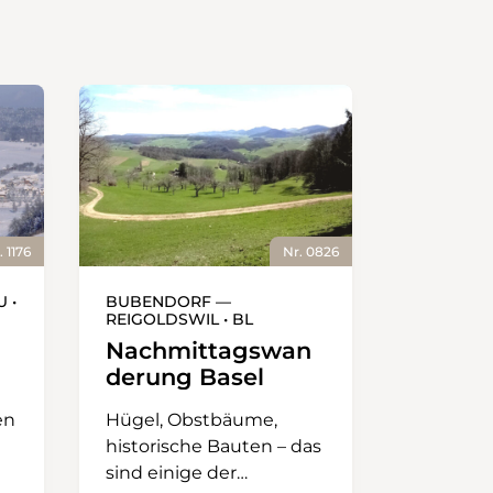
. 1176
Nr. 0826
 •
BUBENDORF —
REIGOLDSWIL • BL
Nachmittagswan
derung Basel
en
Hügel, Obstbäume,
historische Bauten – das
sind einige der