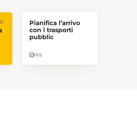
PO
Pianifica l’arrivo
con i trasporti
a
pubblic
FFS