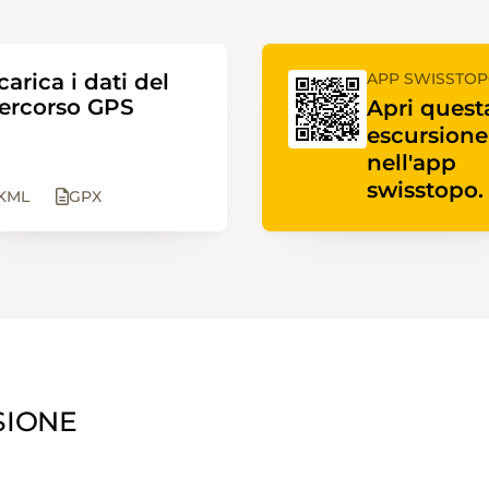
carica i dati del
APP SWISSTO
ercorso GPS
Apri quest
escursione
nell'app
swisstopo.
KML
GPX
SIONE