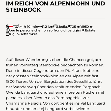
IM REICH VON ALPENMOHN UND
STEINBOCK
T3
4 h 10 min
11,2 km
Media
705 m
950 m
per le persone che non soffrono di vertigini
Estate
luglio–settembre
Auf dieser Wanderung stehen die Chancen gut, am
frühen Vormittag Steinböcke beobachten zu können.
Denn in dieser Gegend um den Piz Albris lebt eine
der grössten Steinbockkolonien der Alpen mit fast
1800 Tieren. Von der Bergstation des Sessellifts führt
der Wanderweg über den schäumenden Bergbach
Ovel da Languard und auf einem breiten Rücken mit
paradiesischer Sicht in das Berninagebiet zur
Chamanna Paradis. Von dort geht es ins Val Languard
hinunter und am Lej Languard vorbei wieder