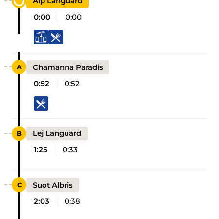
Alp Languard
0:00
0:00
Chamanna Paradis
0:52
0:52
Lej Languard
1:25
0:33
Suot Albris
2:03
0:38