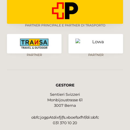
PARTNER PRINCIPALE E PARTNER DI TRASPORTO
PARTNER
PARTNER
GESTORE
Sentieri Svizzeri
Monbijoustrasse 61
3007 Berna
obfc:jogpAtdixfj{fs.xboefsxfhf/di:obfc
031 370 10 20