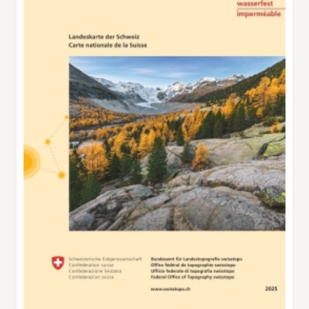
wo aussichtsreich die Segantinihütte steht. Ein
Abstecher lohnt sich, verlängert aber die
Wanderzeit um zirka eine Stunde. Nach der
Überquerung des Ova da Muragl fordert der
letzte Aufstieg über die Alp Muragl nach
Muottas Muragl noch die Kräfte. Vom
Bergrestaurant Muottas Muragl aus geniesst
man einen unvergleichlichen Ausblick auf die
Oberengadiner Seen, bevor es mit der
Standseilbahn zurück ins Tal geht.