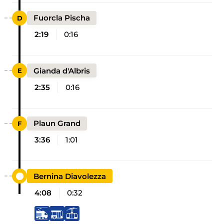
Fuorcla Pischa
2:19
0:16
Gianda d'Albris
2:35
0:16
Plaun Grand
3:36
1:01
Bernina Diavolezza
4:08
0:32