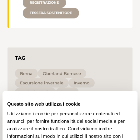
REGISTRAZIONE
TESSERA SOSTENITORE
TAG
Berna
Oberland Bernese
Escursione invernale
Inverno
per le famiglie
Bassa
Questo sito web utilizza i cookie
Cliccando su un tag, puoi aggiungerlo al tuo
Utilizziamo i cookie per personalizzare contenuti ed
account e ottenere contenuti personalizzati in base
ai tuoi interessi. I tag possono essere salvati solo in
annunci, per fornire funzionalità dei social media e per
un account.
analizzare il nostro traffico. Condividiamo inoltre
informazioni sul modo in cui utilizzi il nostro sito con i