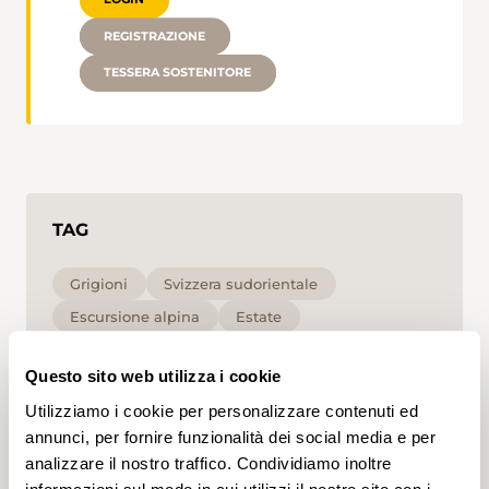
REGISTRAZIONE
TESSERA SOSTENITORE
TAG
Grigioni
Svizzera sudorientale
Escursione alpina
Estate
Escursione in alta montagna
Alta
T4
Questo sito web utilizza i cookie
Cliccando su un tag, puoi aggiungerlo al tuo
Utilizziamo i cookie per personalizzare contenuti ed
account e ottenere contenuti personalizzati in base
annunci, per fornire funzionalità dei social media e per
ai tuoi interessi. I tag possono essere salvati solo in
analizzare il nostro traffico. Condividiamo inoltre
un account.