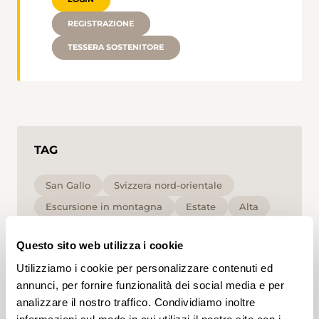
REGISTRAZIONE
TESSERA SOSTENITORE
TAG
San Gallo
Svizzera nord-orientale
Escursione in montagna
Estate
Alta
T2
Questo sito web utilizza i cookie
Cliccando su un tag, puoi aggiungerlo al tuo
Utilizziamo i cookie per personalizzare contenuti ed
account e ottenere contenuti personalizzati in base
annunci, per fornire funzionalità dei social media e per
ai tuoi interessi. I tag possono essere salvati solo in
analizzare il nostro traffico. Condividiamo inoltre
un account.