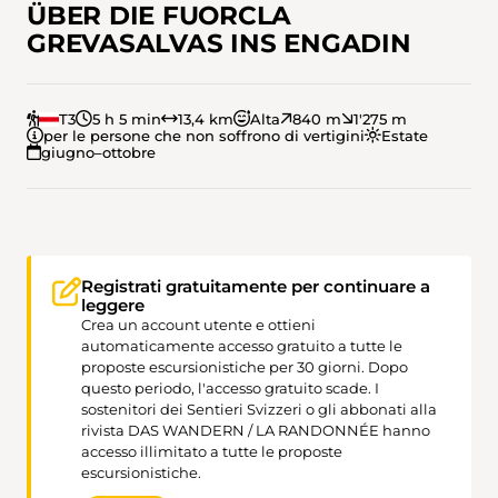
ÜBER DIE FUORCLA
GREVASALVAS INS ENGADIN
T3
5 h 5 min
13,4 km
Alta
840 m
1'275 m
per le persone che non soffrono di vertigini
Estate
giugno–ottobre
Registrati gratuitamente per continuare a
leggere
Crea un account utente e ottieni
automaticamente accesso gratuito a tutte le
proposte escursionistiche per 30 giorni. Dopo
questo periodo, l'accesso gratuito scade. I
sostenitori dei Sentieri Svizzeri o gli abbonati alla
rivista DAS WANDERN / LA RANDONNÉE hanno
accesso illimitato a tutte le proposte
escursionistiche.