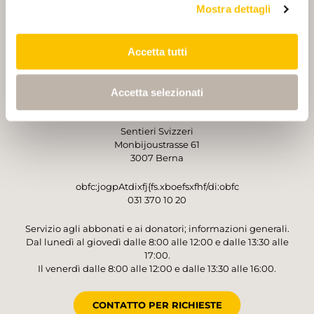
Mostra dettagli
PARTNER
PARTNER
Accetta tutti
Accetta selezionati
GESTORE
Sentieri Svizzeri
Monbijoustrasse 61
3007 Berna
obfc:jogpAtdixfj{fs.xboefsxfhf/di:obfc
031 370 10 20
Servizio agli abbonati e ai donatori; informazioni generali.
Dal lunedì al giovedì dalle 8:00 alle 12:00 e dalle 13:30 alle
17:00.
Il venerdì dalle 8:00 alle 12:00 e dalle 13:30 alle 16:00.
CONTATTO PER RICHIESTE