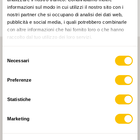
ai tuoi interessi. I tag possono essere salvati solo in
informazioni sul modo in cui utilizzi il nostro sito con i
un account.
nostri partner che si occupano di analisi dei dati web,
pubblicità e social media, i quali potrebbero combinarle
con altre informazioni che hai fornito loro o che hanno
raccolto dal tuo utilizzo dei loro servizi.
Selezione
Necessari
del
consenso
Preferenze
PARTNER PRINCIPALE
Statistiche
Marketing
PARTNER PRINCIPALE E PARTNER DI TRASPORTO