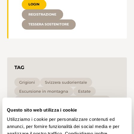
LOGIN
REGISTRAZIONE
TESSERA SOSTENITORE
TAG
Grigioni
Svizzera sudorientale
Escursione in montagna
Estate
per le persone che non soffrono di vertigini
Alta
T3
Questo sito web utilizza i cookie
Utilizziamo i cookie per personalizzare contenuti ed
Cliccando su un tag, puoi aggiungerlo al tuo
annunci, per fornire funzionalità dei social media e per
account e ottenere contenuti personalizzati in base
analizzare il nostro traffico. Condividiamo inoltre