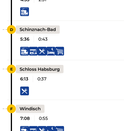
Schinznach-Bad
5:36
0:43
Schloss Habsburg
6:13
0:37
Windisch
7:08
0:55