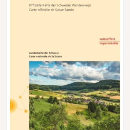
Route 5 verlassen. Rechts ab und oberhalb der
Barmelweid durch, danach geht es steil
abwärts zum Gasthaus Barmelhof, weiter
durch Erlinsbach hinunter nach Aarau. Am
zweiten Tag führt der Weg nach Norden, am
Ausblickspunkt Alpenzeiger vorbei hinauf in
den Jura. Es folgt ein Wegstück durch weite
Wälder, die Route windet sich über
Loränzebad, dann hinauf zur Barmelweid,
weiter oben auf einen balkonartigen
Panoramaweg hinüber zur Romatt. Danach ist
ein steiler Abstieg zum Dorf Oltingen zu
bewältigen, und gleich geht es durch
Kirschbaumhaine bergwärts zur Zigflue und
hinunter nach Zeglingen. In Rünenberg biegt
der Weg links ab und in die Schlucht des
Stierengraben, führt durch ein sanftes Tal
hinaus bis zum Bahnhof Sommerau für die
Rückfahrt nach Olten. Nur kurze Stücke sind
auf Asphalt zu wandern.