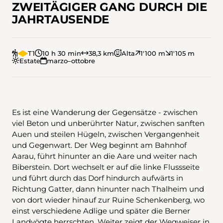
ZWEITÄGIGER GANG DURCH DIE
JAHRTAUSENDE
T1
10 h 30 min
38,3 km
Alta
1'100 m
1'105 m
Estate
marzo–ottobre
Es ist eine Wanderung der Gegensätze - zwischen
viel Beton und unberührter Natur, zwischen sanften
Auen und steilen Hügeln, zwischen Vergangenheit
und Gegenwart. Der Weg beginnt am Bahnhof
Aarau, führt hinunter an die Aare und weiter nach
Biberstein. Dort wechselt er auf die linke Flussseite
und führt durch das Dorf hindurch aufwärts in
Richtung Gatter, dann hinunter nach Thalheim und
von dort wieder hinauf zur Ruine Schenkenberg, wo
einst verschiedene Adlige und später die Berner
Landvögte herrschten. Weiter zeigt der Wegweiser in