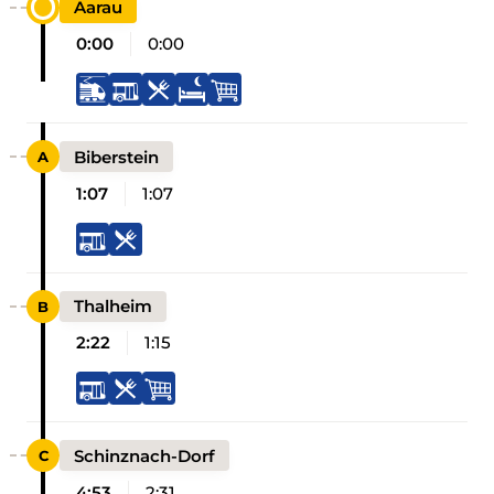
Aarau
0:00
0:00
Biberstein
1:07
1:07
Thalheim
2:22
1:15
Schinznach-Dorf
4:53
2:31