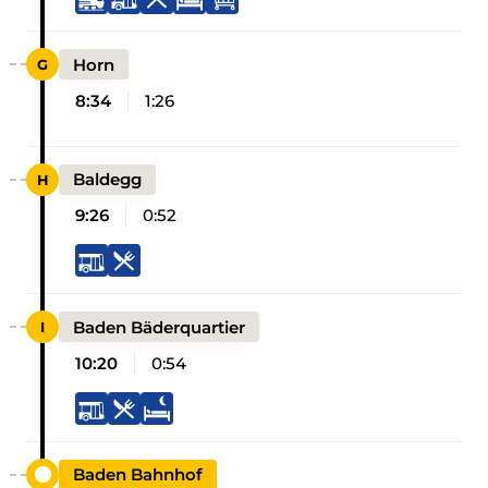
Horn
8:34
1:26
Baldegg
9:26
0:52
Baden Bäderquartier
10:20
0:54
Baden Bahnhof