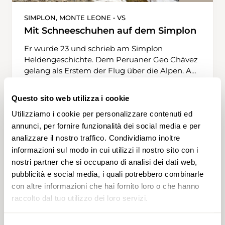
SIMPLON, MONTE LEONE • VS
Mit Schneeschuhen auf dem Simplon
Er wurde 23 und schrieb am Simplon
Heldengeschichte. Dem Peruaner Geo Chávez
gelang als Erstem der Flug über die Alpen. Am
23. September 1910 überquerte er mit seiner
Blériot-Eindeckermaschine den 2006 Meter
Questo sito web utilizza i cookie
hohen Pass zwischen Brig und dem
1 h 55 min
3,8 km
Media
Rosso
Utilizziamo i cookie per personalizzare contenuti ed
oberitalienischen Domodossola – und
verunglückte bei der Landung so schwer, dass
annunci, per fornire funzionalità dei social media e per
er vier Tage später starb. Sein Flug ging in die
analizzare il nostro traffico. Condividiamo inoltre
Geschichte ein, so wie manch andere
informazioni sul modo in cui utilizzi il nostro sito con i
Begebenheit am Simplon. Die Simplonpost
nostri partner che si occupano di analisi dei dati web,
etwa, die in ihrer Hochblüte Mitte des 19.
pubblicità e social media, i quali potrebbero combinarle
Jahrhunderts pro Jahr 28 000 Menschen in
con altre informazioni che hai fornito loro o che hanno
Postkutschen über den Pass transportierte.
raccolto dal tuo utilizzo dei loro servizi.
Oder der 19,8 Kilometer lange Simplontunnel,
bei seiner Eröffnung 1906 längster