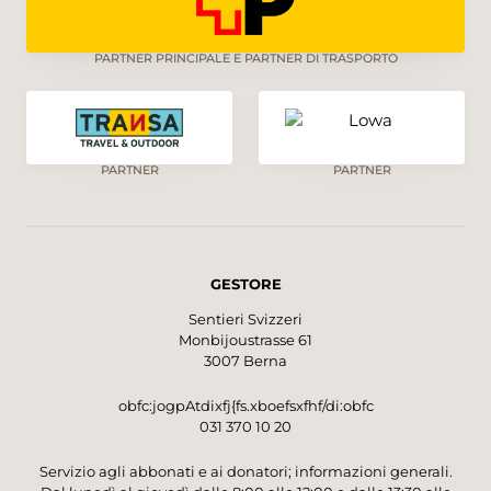
PARTNER PRINCIPALE E PARTNER DI TRASPORTO
PARTNER
PARTNER
GESTORE
Sentieri Svizzeri
Monbijoustrasse 61
3007 Berna
obfc:jogpAtdixfj{fs.xboefsxfhf/di:obfc
031 370 10 20
Servizio agli abbonati e ai donatori; informazioni generali.