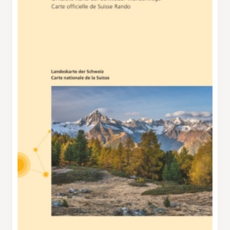
ripida. Se c’è tempo a sufficienza qui ci si può
divertire a tirarsi palle di neve. In alto gli
amanti dell’inverno spossati raggiungono poi la
stazione a valle della seggiovia Bärgji 1 (che
non trasporta escursionisti a piedi). E qui li
attendono due ristoranti con una squisita torta
alle mele con la panna. Per il ritorno ci sono
due possibilità: il percorso su una stradina
porta direttamente a Grächen, ma può anche
presentarsi non innevato. Un altro percorso
conduce al di sopra della stradina. Chi non
desidera più camminare trova, con un pizzico
di fortuna, un passaggio. Per preservare le
energie per altri sport invernali il giorno
successivo!