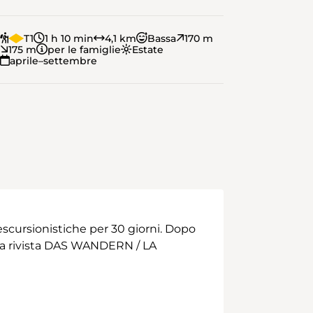
T1
1 h 10 min
4,1 km
Bassa
170 m
175 m
per le famiglie
Estate
aprile–settembre
scursionistiche per 30 giorni. Dopo
 alla rivista DAS WANDERN / LA