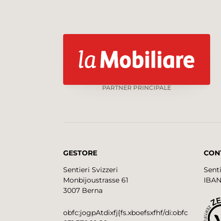
PARTNER PRINCIPALE
GESTORE
CON
Sentieri Svizzeri
Senti
Monbijoustrasse 61
IBAN
3007 Berna
obfc:jogpAtdixfj{fs.xboefsxfhf/di:obfc