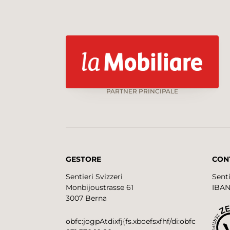
PARTNER PRINCIPALE
GESTORE
CON
Sentieri Svizzeri
Senti
Monbijoustrasse 61
IBAN
3007 Berna
obfc:jogpAtdixfj{fs.xboefsxfhf/di:obfc