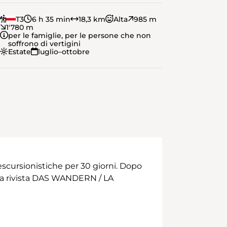
T3
6 h 35 min
18,3 km
Alta
985 m
1'780 m
per le famiglie, per le persone che non
soffrono di vertigini
Estate
luglio–ottobre
scursionistiche per 30 giorni. Dopo
 alla rivista DAS WANDERN / LA