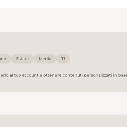
one
Estate
Media
T1
rlo al tuo account e ottenere contenuti personalizzati in base 