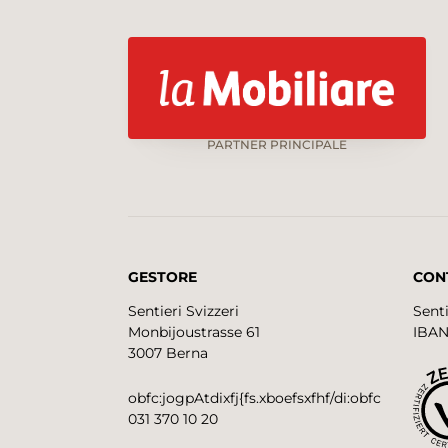
PARTNER PRINCIPALE
GESTORE
CON
Sentieri Svizzeri
Senti
Monbijoustrasse 61
IBAN
3007 Berna
obfc:jogpAtdixfj{fs.xboefsxfhf/di:obfc
031 370 10 20