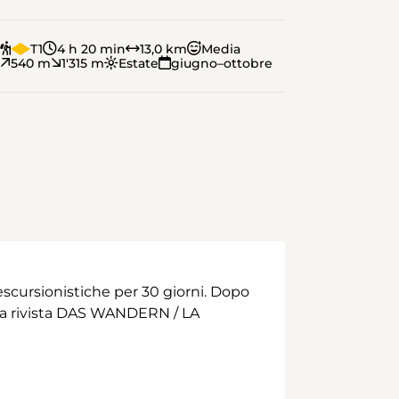
T1
4 h 20 min
13,0 km
Media
540 m
1'315 m
Estate
giugno–ottobre
scursionistiche per 30 giorni. Dopo
 alla rivista DAS WANDERN / LA