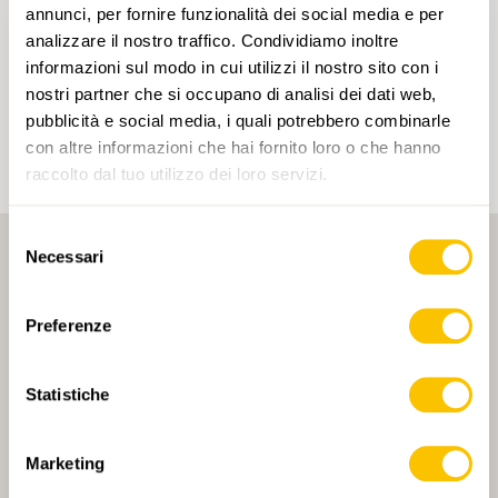
annunci, per fornire funzionalità dei social media e per
analizzare il nostro traffico. Condividiamo inoltre
Cliccando su un tag, puoi aggiungerlo al tuo
informazioni sul modo in cui utilizzi il nostro sito con i
account e ottenere contenuti personalizzati in base
ai tuoi interessi. I tag possono essere salvati solo in
nostri partner che si occupano di analisi dei dati web,
un account.
pubblicità e social media, i quali potrebbero combinarle
con altre informazioni che hai fornito loro o che hanno
raccolto dal tuo utilizzo dei loro servizi.
Selezione
Necessari
del
consenso
Preferenze
PARTNER PRINCIPALE
Statistiche
Marketing