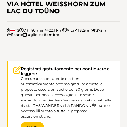
VIA HÔTEL WEISSHORN ZUM
LAC DU TOÛNO
T2
7 h 40 min
22,1 km
Alta
1'325 m
1'375 m
Estate
luglio–settembre
Registrati gratuitamente per continuare a
leggere
Crea un account utente e ottieni
automaticamente accesso gratuito a tutte le
proposte escursionistiche per 30 giorni. Dopo
questo periodo, l'accesso gratuito scade. I
sostenitori dei Sentieri Svizzeri o gli abbonati alla
rivista DAS WANDERN / LA RANDONNÉE hanno
accesso illimitato a tutte le proposte
escursionistiche.
LOGIN