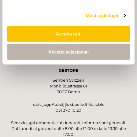
PARTNER PRINCIPALE E PARTNER DI TRASPORTO
Mostra dettagli
Accetta tutti
PARTNER
PARTNER
Accetta selezionati
GESTORE
Sentieri Svizzeri
Monbijoustrasse 61
3007 Berna
obfc:jogpAtdixfj{fs.xboefsxfhf/di:obfc
031 370 10 20
Servizio agli abbonati e ai donatori; informazioni generali.
Dal lunedì al giovedì dalle 8:00 alle 12:00 e dalle 13:30 alle
17:00.