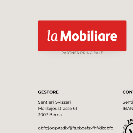
PARTNER PRINCIPALE
GESTORE
CON
Sentieri Svizzeri
Senti
Monbijoustrasse 61
IBAN
3007 Berna
obfc:jogpAtdixfj{fs.xboefsxfhf/di:obfc