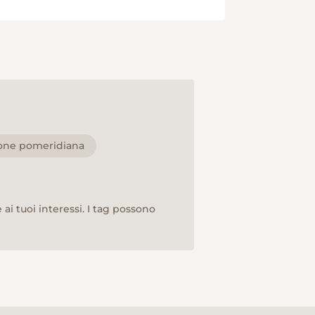
ione pomeridiana
ai tuoi interessi. I tag possono