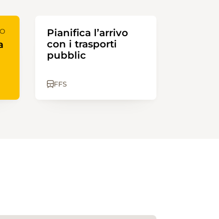
PO
Pianifica l’arrivo
con i trasporti
a
pubblic
FFS