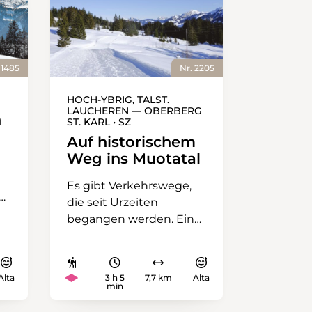
 1485
Nr. 2205
HOCH-YBRIG, TALST.
LAUCHEREN — OBERBERG
n
ST. KARL • SZ
Auf historischem
Weg ins Muotatal
Es gibt Verkehrswege,
die seit Urzeiten
begangen werden. Einer
davon ist der «Alte
Schwyzerweg» von
Einsiedeln nach Schwyz.
Alta
3 h 5
7,7 km
Alta
Ihm folgt diese
min
Winterwanderung ab