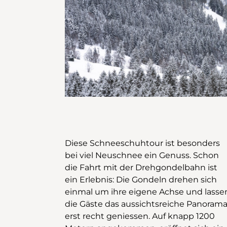
Diese Schneeschuhtour ist besonders
Waldstrasse führt der Rundweg nach
bei viel Neuschnee ein Genuss. Schon
Nordosten, leicht auf- und abwärts, bis
die Fahrt mit der Drehgondelbahn ist
nach rund einer Stunde Wanderzeit bei
ein Erlebnis: Die Gondeln drehen sich
Mäderen eine Verzweigung erreicht
einmal um ihre eigene Achse und lasse
wird: Geradeaus ginge es zur Statio
die Gäste das aussichtsreiche Panoram
Biberegg, wo stündlich ein Bus zu
erst recht geniessen. Auf knapp 1200
Talstation der Gondelbahn fährt. Der