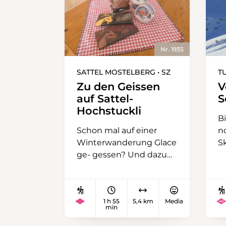
Nr. 1935
SATTEL MOSTELBERG • SZ
T
Zu den Geissen
V
auf Sattel-
S
Hochstuckli
B
Schon mal auf einer
n
Winterwanderung Glace
Sk
ge- gessen? Und dazu
H
noch aus Geissenmilch?
L
Diese einfache
hi
Wanderung bietet
u
1 h 55
5,4 km
Media
Gelegenheit dazu,
fü
min
verbunden mit einem
He