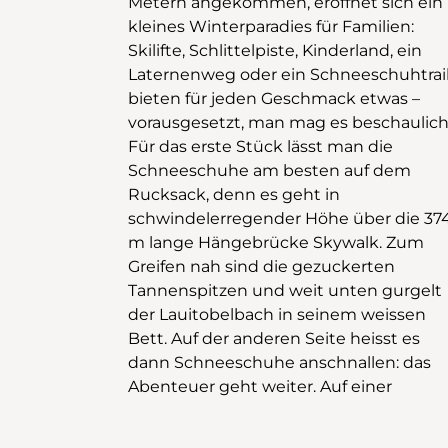
Metern angekommen, eröffnet sich ein
Rundweg jedoch biegt nach rechts ab
kleines Winterparadies für Familien:
und stetig aufwärts werden 300
Skilifte, Schlittelpiste, Kinderland, ein
Höhenmeter überwunden. Inzwischen
Laternenweg oder ein Schneeschuhtrai
schlängelt sich der Schneeschuhpfad i
bieten für jeden Geschmack etwas –
tief verschneiten Wald den Hang hinauf,
vorausgesetzt, man mag es beschaulich
um unter der schweren Schneelas
Für das erste Stück lässt man die
ächzende Tannen, über kleine Brücklein
Schneeschuhe am besten auf dem
und zuletzt durch offenes Gelände zum
Rucksack, denn es geht in
Grat bei der Bannegg. Bei klarem Wetter
schwindelerregender Höhe über die 37
ist das Bergpanorama ein Genuss, be
m lange Hängebrücke Skywalk. Zum
Nebel oder Schneetreiben wird die
Greifen nah sind die gezuckerten
Unternehmung zu einem kleinen
Tannenspitzen und weit unten gurgelt
Abenteuer. Nachdem der geografische
der Lauitobelbach in seinem weissen
Höhepunkt bei Spilmettlen (ca. 1460 m)
Bett. Auf der anderen Seite heisst es
erreicht ist, sind die Strapazen beim
dann Schneeschuhe anschnallen: das
rasanten Abwärtsspringen durch den
Abenteuer geht weiter. Auf einer