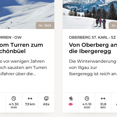
Nr. 1863
Nr.
URREN • OW
OBERBERG ST. KARL • SZ
om Turren zum
Von Oberberg a
chönbüel
die Ibergeregg
is vor wenigen Jahren
Die Winterwanderung
och sausten am Turren
von Illgau zur
ifahrer über die
Ibergeregg ist reich an
änge. Panoramawelt
Abwechslung, obwohl
ungern-Schönbüel
Hin- und Rückweg
ess die Destination
teilweise auf dem
nd war die Skiheimat
gleichen Trassee
4 h 30
7,9 km
Alta
4 h 10
10,8
r viele Obwaldner.
verlaufen. Möglich
min
min
km
ute sind die Lifte
machen dies die