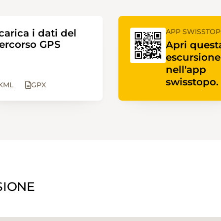
carica i dati del
APP SWISSTO
ercorso GPS
Apri quest
escursione
nell'app
swisstopo.
KML
GPX
SIONE