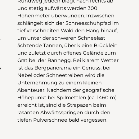
l
m
.
t
4
i
tiefen Pulverschnee bald vergessen.