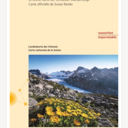
riprendere lo stesso cammino per tornare
indietro a Cascina Nuova e Pesciüm. Rispetto
ai sentieri escursionistici invernali di altre
regioni del Ticino, quello sopra Airolo presenta
un grande vantaggio che può tuttavia rivelarsi
anche uno svantaggio: è situato all’ombra di
alte montagne e, quindi, è sicuramente ben
innevato. In pieno inverno non è praticamente
mai esposto al sole; solamente a partire da
metà gennaio i primi raggi fanno capolino a
Pesciüm un attimo prima di mezzogiorno per
poi scomparire poco dopo dietro il Pizzo di
Mezzodì e il Poncione di Vespero. La parte
principale del tracciato rimane all’ombra
ancora per diverse settimane. Da metà
febbraio però il sole splende anche lì.