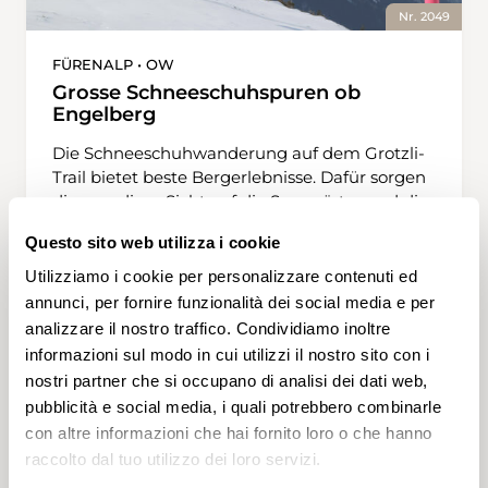
Nr. 2049
FÜRENALP • OW
Grosse Schneeschuhspuren ob
Engelberg
Die Schneeschuhwanderung auf dem Grotzli-
Trail bietet beste Bergerlebnisse. Dafür sorgen
die grandiose Sicht auf die Spannörter und die
Titlis-Nordwand. Alles ist hier auf engstem
Questo sito web utilizza i cookie
Raum: ein angenehmer und sanfter
Schneeschuhtrail inmitten schroffer
Utilizziamo i cookie per personalizzare contenuti ed
1 h 40 min
3,5 km
Bassa
Blu
hochalpiner Berge. Die Wanderung startet an
annunci, per fornire funzionalità dei social media e per
der Bergstation der Fürenalpbahn und steigt
analizzare il nostro traffico. Condividiamo inoltre
in einigen Kehren hinunter zu den kleinen
informazioni sul modo in cui utilizzi il nostro sito con i
Tännlein, die in Gruppen stehen. «Grotzli»
nostri partner che si occupano di analisi dei dati web,
nennt man in der Innerschweiz kleinwüchsige
pubblicità e social media, i quali potrebbero combinarle
Bäume an der Baumgrenze. Sie wachsen
con altre informazioni che hai fornito loro o che hanno
langsam, sie bleiben klein, sind selten mehr als
raccolto dal tuo utilizzo dei loro servizi.
vier oder fünf Meter hoch. Hier finden