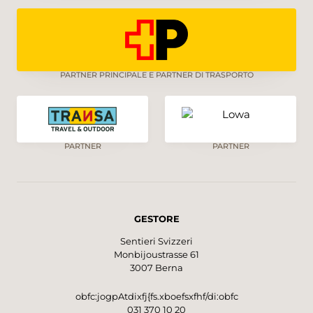
PARTNER PRINCIPALE E PARTNER DI TRASPORTO
PARTNER
PARTNER
GESTORE
Sentieri Svizzeri
Monbijoustrasse 61
3007 Berna
obfc:jogpAtdixfj{fs.xboefsxfhf/di:obfc
031 370 10 20