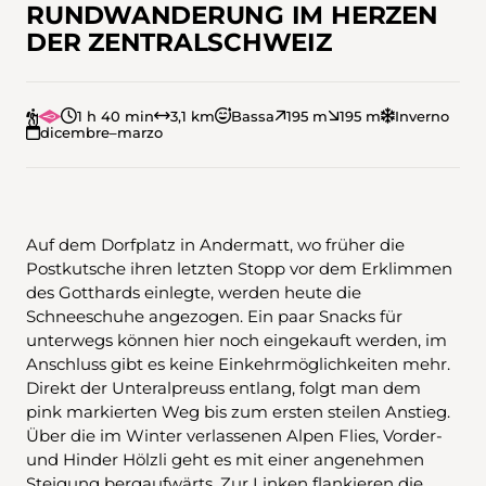
RUNDWANDERUNG IM HERZEN
DER ZENTRALSCHWEIZ
1 h 40 min
3,1 km
Bassa
195 m
195 m
Inverno
dicembre–marzo
Auf dem Dorfplatz in Andermatt, wo früher die
Postkutsche ihren letzten Stopp vor dem Erklimmen
des Gotthards einlegte, werden heute die
Schneeschuhe angezogen. Ein paar Snacks für
unterwegs können hier noch eingekauft werden, im
Anschluss gibt es keine Einkehrmöglichkeiten mehr.
Direkt der Unteralpreuss entlang, folgt man dem
pink markierten Weg bis zum ersten steilen Anstieg.
Über die im Winter verlassenen Alpen Flies, Vorder-
und Hinder Hölzli geht es mit einer angenehmen
Steigung bergaufwärts. Zur Linken flankieren die