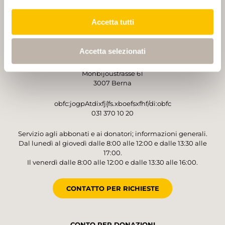
Accetta tutti
GESTORE
Accetta selezionati
Sentieri Svizzeri
Monbijoustrasse 61
3007 Berna
obfc:jogpAtdixfj{fs.xboefsxfhf/di:obfc
031 370 10 20
Servizio agli abbonati e ai donatori; informazioni generali.
Dal lunedì al giovedì dalle 8:00 alle 12:00 e dalle 13:30 alle
17:00.
Il venerdì dalle 8:00 alle 12:00 e dalle 13:30 alle 16:00.
CONTATTO PER RICHIESTE
CONTO PER DONAZIONI