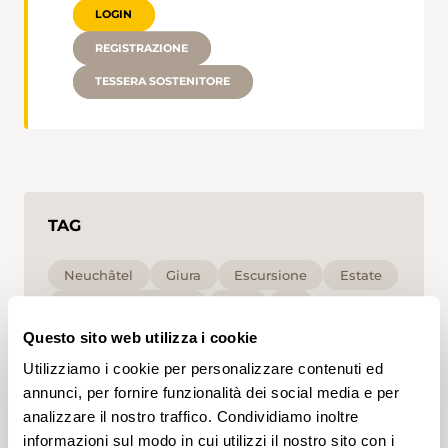
LOGIN
REGISTRAZIONE
TESSERA SOSTENITORE
TAG
Neuchâtel
Giura
Escursione
Estate
Escursione in vetta
Alta
T1
Questo sito web utilizza i cookie
Cliccando su un tag, puoi aggiungerlo al tuo
Utilizziamo i cookie per personalizzare contenuti ed
account e ottenere contenuti personalizzati in base
annunci, per fornire funzionalità dei social media e per
ai tuoi interessi. I tag possono essere salvati solo in
un account.
analizzare il nostro traffico. Condividiamo inoltre
informazioni sul modo in cui utilizzi il nostro sito con i