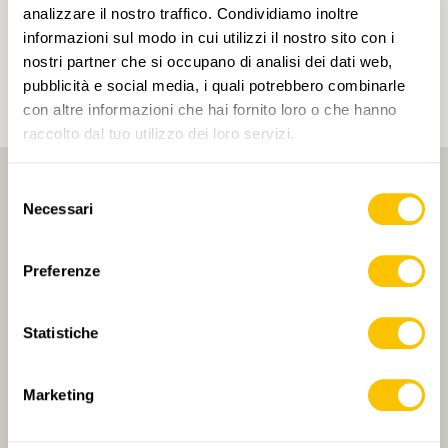
Cliccando su un tag, puoi aggiungerlo al tuo
analizzare il nostro traffico. Condividiamo inoltre
account e ottenere contenuti personalizzati in base
ai tuoi interessi. I tag possono essere salvati solo in
informazioni sul modo in cui utilizzi il nostro sito con i
un account.
nostri partner che si occupano di analisi dei dati web,
pubblicità e social media, i quali potrebbero combinarle
con altre informazioni che hai fornito loro o che hanno
raccolto dal tuo utilizzo dei loro servizi.
Selezione
Necessari
del
consenso
Preferenze
PARTNER PRINCIPALE
Statistiche
Marketing
PARTNER PRINCIPALE E PARTNER DI TRASPORTO