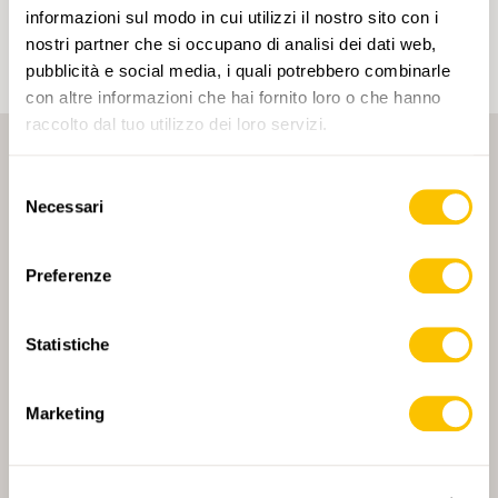
un account.
informazioni sul modo in cui utilizzi il nostro sito con i
nostri partner che si occupano di analisi dei dati web,
pubblicità e social media, i quali potrebbero combinarle
con altre informazioni che hai fornito loro o che hanno
raccolto dal tuo utilizzo dei loro servizi.
Selezione
Necessari
del
consenso
Preferenze
PARTNER PRINCIPALE
Statistiche
Marketing
PARTNER PRINCIPALE E PARTNER DI TRASPORTO