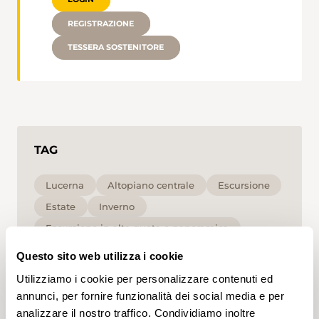
REGISTRAZIONE
TESSERA SOSTENITORE
TAG
Lucerna
Altopiano centrale
Escursione
Estate
Inverno
Escursione in alta quota e panoramica
Media
T1
Questo sito web utilizza i cookie
Utilizziamo i cookie per personalizzare contenuti ed
Cliccando su un tag, puoi aggiungerlo al tuo
annunci, per fornire funzionalità dei social media e per
account e ottenere contenuti personalizzati in base
analizzare il nostro traffico. Condividiamo inoltre
ai tuoi interessi. I tag possono essere salvati solo in