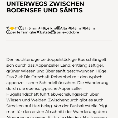
UNTERWEGS ZWISCHEN
BODENSEE UND SÄNTIS
T1
5 h 5 min
16,4 km
Alta
845 m
845 m
per le famiglie
Estate
aprile–ottobre
Der leuchtendgelbe doppelstöckige Bus schlängelt
sich durch das Appenzeller Land; entlang saftiger,
grüner Wiesen und über sanft geschwungen Hügel.
Das Ziel: Die Ortschaft Rehetobel mit den typisch
appenzellischen Schindelhäuschen. Die Wanderung
durch die ebenso typische Appenzeller
Hügellandschaft führt abwechslungsreich über
Wiesen und Weiden. Zwischendurch gibt es auch
Strecken auf Hartbelag. Von der Bushaltestelle folgt
man für den ersten Abschnitt der Wanderung dem
Alpenpanoramaweg Richtung Heiden. Nach einem