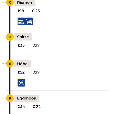
Riemen
1:18
0:23
Spitze
1:35
0:17
Höhe
1:52
0:17
Eggmoos
2:14
0:22