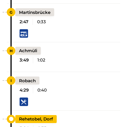
Martinsbrücke
2:47
0:33
Achmüli
3:49
1:02
Robach
4:29
0:40
Rehetobel, Dorf