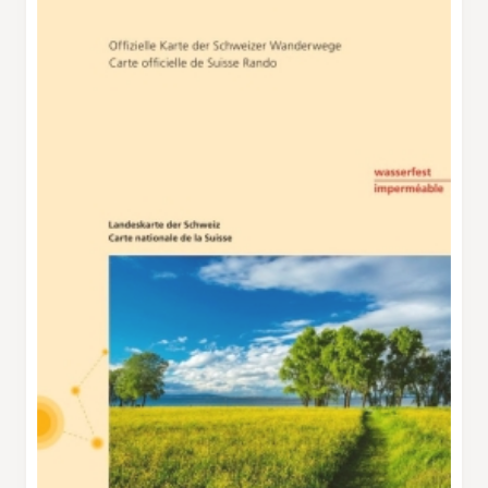
der Weg, vorbei am Kloster Wonnenstein und
über einen Hügel in Richtung Teufen. Im Dorf
kann Rast eingelegt werden. Oder man stoppt
erst einige Höhenmeter weiter oben, beim
Garten des Kräutermediziners A. Vogel. Ist der
Kamm erreicht, geht es munter weiter, immer
mit Aussicht auf den Alpstein. Der Säntis hängt
noch etwas in den Wolken, der Altmann ragt
keck hervor, Schäfler und Ebenalp sind so früh
im Jahr noch schneebedeckt. Auf dem Eggen
Höhenweg hingegen wärmt die Sonne
frühsommerlich. Viele Bänke laden zum
Sonnenbaden und Verweilen ein, bevor es
bequem durch den Wald zum Endpunkt der
Wanderung in Trogen geht.