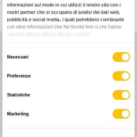
un account.
informazioni sul modo in cui utilizzi il nostro sito con i
nostri partner che si occupano di analisi dei dati web,
pubblicità e social media, i quali potrebbero combinarle
con altre informazioni che hai fornito loro o che hanno
raccolto dal tuo utilizzo dei loro servizi.
Selezione
Necessari
del
consenso
Preferenze
PARTNER PRINCIPALE
Statistiche
Marketing
PARTNER PRINCIPALE E PARTNER DI TRASPORTO