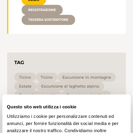
REGISTRAZIONE
TESSERA SOSTENITORE
TAG
Ticino
Ticino
Escursione in montagna
Estate
Escursione al laghetto alpino
Escursione in vetta
Escursione circolare
per le famiglie
Media
T2
Questo sito web utilizza i cookie
Utilizziamo i cookie per personalizzare contenuti ed
Cliccando su un tag, puoi aggiungerlo al tuo
annunci, per fornire funzionalità dei social media e per
account e ottenere contenuti personalizzati in base
analizzare il nostro traffico. Condividiamo inoltre
ai tuoi interessi. I tag possono essere salvati solo in