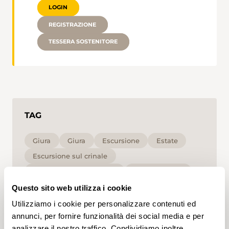
LOGIN
REGISTRAZIONE
TESSERA SOSTENITORE
TAG
Giura
Giura
Escursione
Estate
Escursione sul crinale
Escursione pomeridiana
per le famiglie
Media
T1
Questo sito web utilizza i cookie
Utilizziamo i cookie per personalizzare contenuti ed
Cliccando su un tag, puoi aggiungerlo al tuo
annunci, per fornire funzionalità dei social media e per
account e ottenere contenuti personalizzati in base
analizzare il nostro traffico. Condividiamo inoltre