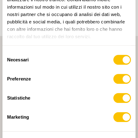
ai tuoi interessi. I tag possono essere salvati solo in
informazioni sul modo in cui utilizzi il nostro sito con i
un account.
nostri partner che si occupano di analisi dei dati web,
pubblicità e social media, i quali potrebbero combinarle
con altre informazioni che hai fornito loro o che hanno
raccolto dal tuo utilizzo dei loro servizi.
Selezione
Necessari
del
consenso
Preferenze
PARTNER PRINCIPALE
Statistiche
Marketing
PARTNER PRINCIPALE E PARTNER DI TRASPORTO