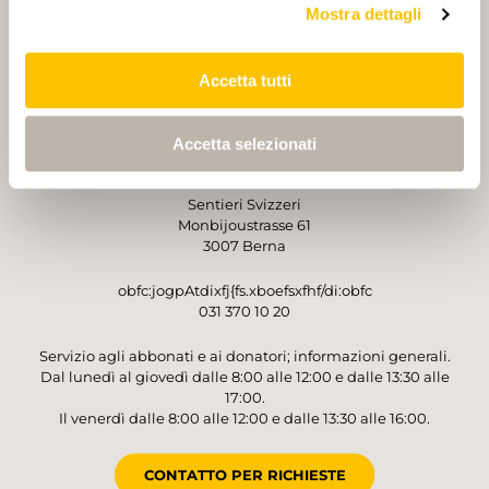
Mostra dettagli
PARTNER
PARTNER
Accetta tutti
Accetta selezionati
GESTORE
Sentieri Svizzeri
Monbijoustrasse 61
3007 Berna
obfc:jogpAtdixfj{fs.xboefsxfhf/di:obfc
031 370 10 20
Servizio agli abbonati e ai donatori; informazioni generali.
Dal lunedì al giovedì dalle 8:00 alle 12:00 e dalle 13:30 alle
17:00.
Il venerdì dalle 8:00 alle 12:00 e dalle 13:30 alle 16:00.
CONTATTO PER RICHIESTE