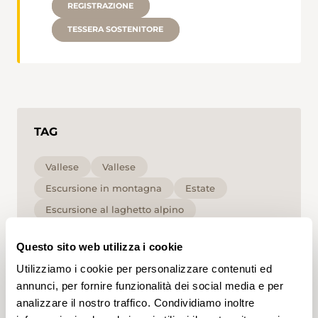
REGISTRAZIONE
TESSERA SOSTENITORE
TAG
Vallese
Vallese
Escursione in montagna
Estate
Escursione al laghetto alpino
Escursione pomeridiana
Alta
T2
Questo sito web utilizza i cookie
Utilizziamo i cookie per personalizzare contenuti ed
Cliccando su un tag, puoi aggiungerlo al tuo
account e ottenere contenuti personalizzati in base
annunci, per fornire funzionalità dei social media e per
ai tuoi interessi. I tag possono essere salvati solo in
analizzare il nostro traffico. Condividiamo inoltre
un account.