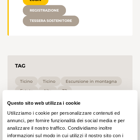
REGISTRAZIONE
TESSERA SOSTENITORE
TAG
Ticino
Ticino
Escursione in montagna
Estate
Alta
T2
Questo sito web utilizza i cookie
Cliccando su un tag, puoi aggiungerlo al tuo
Utilizziamo i cookie per personalizzare contenuti ed
account e ottenere contenuti personalizzati in base
ai tuoi interessi. I tag possono essere salvati solo in
annunci, per fornire funzionalità dei social media e per
un account.
analizzare il nostro traffico. Condividiamo inoltre
informazioni sul modo in cui utilizzi il nostro sito con i