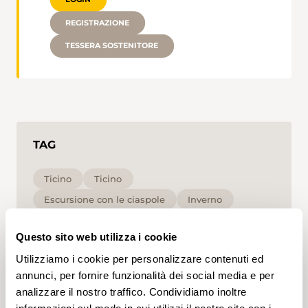
REGISTRAZIONE
TESSERA SOSTENITORE
TAG
Ticino
Ticino
Escursione con le ciaspole
Inverno
Escursione circolare
Alta
Blu
Questo sito web utilizza i cookie
Cliccando su un tag, puoi aggiungerlo al tuo
Utilizziamo i cookie per personalizzare contenuti ed
account e ottenere contenuti personalizzati in base
annunci, per fornire funzionalità dei social media e per
ai tuoi interessi. I tag possono essere salvati solo in
analizzare il nostro traffico. Condividiamo inoltre
un account.