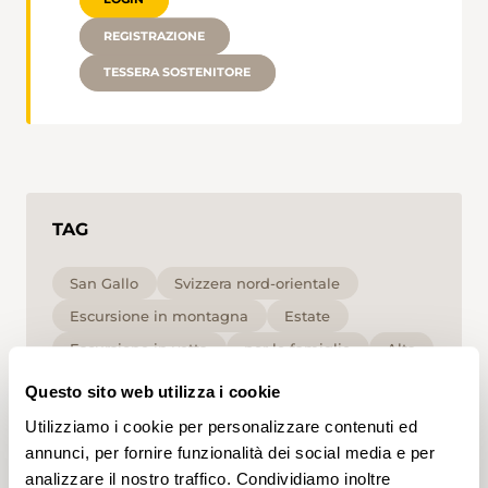
REGISTRAZIONE
TESSERA SOSTENITORE
TAG
San Gallo
Svizzera nord-orientale
Escursione in montagna
Estate
Escursione in vetta
per le famiglie
Alta
T2
Questo sito web utilizza i cookie
Utilizziamo i cookie per personalizzare contenuti ed
Cliccando su un tag, puoi aggiungerlo al tuo
annunci, per fornire funzionalità dei social media e per
account e ottenere contenuti personalizzati in base
analizzare il nostro traffico. Condividiamo inoltre
ai tuoi interessi. I tag possono essere salvati solo in