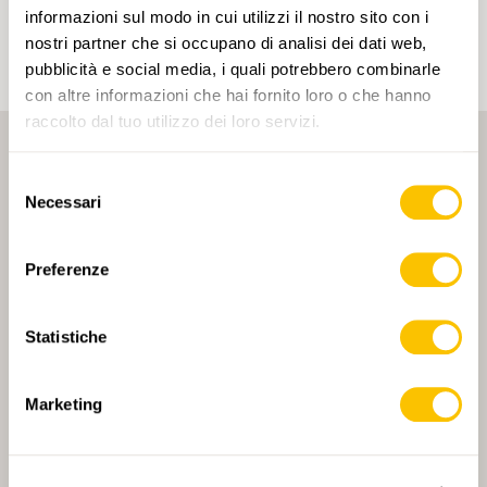
un account.
informazioni sul modo in cui utilizzi il nostro sito con i
nostri partner che si occupano di analisi dei dati web,
pubblicità e social media, i quali potrebbero combinarle
con altre informazioni che hai fornito loro o che hanno
raccolto dal tuo utilizzo dei loro servizi.
Selezione
Necessari
del
consenso
Preferenze
PARTNER PRINCIPALE
Statistiche
Marketing
PARTNER PRINCIPALE E PARTNER DI TRASPORTO