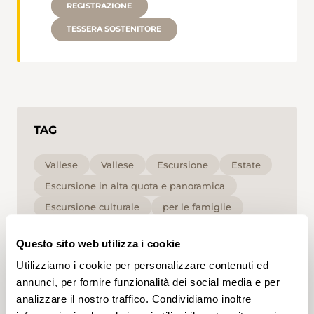
REGISTRAZIONE
TESSERA SOSTENITORE
TAG
Vallese
Vallese
Escursione
Estate
Escursione in alta quota e panoramica
Escursione culturale
per le famiglie
Media
T1
Questo sito web utilizza i cookie
Utilizziamo i cookie per personalizzare contenuti ed
Cliccando su un tag, puoi aggiungerlo al tuo
account e ottenere contenuti personalizzati in base
annunci, per fornire funzionalità dei social media e per
ai tuoi interessi. I tag possono essere salvati solo in
analizzare il nostro traffico. Condividiamo inoltre
un account.