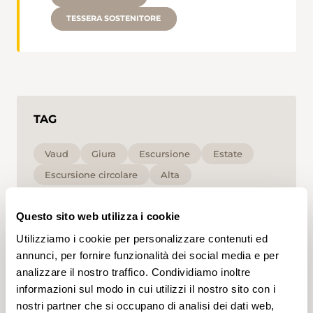
TESSERA SOSTENITORE
TAG
Vaud
Giura
Escursione
Estate
Escursione circolare
Alta
Cliccando su un tag, puoi aggiungerlo al tuo
Questo sito web utilizza i cookie
account e ottenere contenuti personalizzati in base
ai tuoi interessi. I tag possono essere salvati solo in
Utilizziamo i cookie per personalizzare contenuti ed
un account.
annunci, per fornire funzionalità dei social media e per
analizzare il nostro traffico. Condividiamo inoltre
informazioni sul modo in cui utilizzi il nostro sito con i
nostri partner che si occupano di analisi dei dati web,