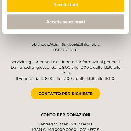
Accetta tutti
GESTORE
Sentieri Svizzeri
Accetta selezionati
Monbijoustrasse 61
3007 Berna
obfc:jogpAtdixfj{fs.xboefsxfhf/di:obfc
031 370 10 20
Servizio agli abbonati e ai donatori; informazioni generali.
Dal lunedì al giovedì dalle 8:00 alle 12:00 e dalle 13:30 alle
17:00.
Il venerdì dalle 8:00 alle 12:00 e dalle 13:30 alle 16:00.
CONTATTO PER RICHIESTE
CONTO PER DONAZIONI
Sentieri Svizzeri, 3007 Berna
IBAN CH48 0900 0000 4001 4552 5