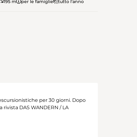
195 m
per le famiglie
tutto l'anno
scursionistiche per 30 giorni. Dopo
 alla rivista DAS WANDERN / LA