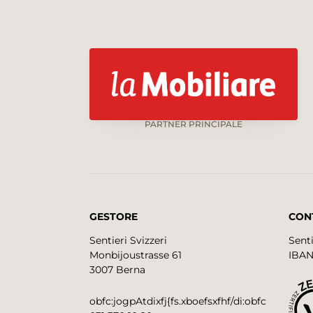
PARTNER PRINCIPALE
GESTORE
CON
Sentieri Svizzeri
Senti
Monbijoustrasse 61
IBAN
3007 Berna
obfc:jogpAtdixfj{fs.xboefsxfhf/di:obfc