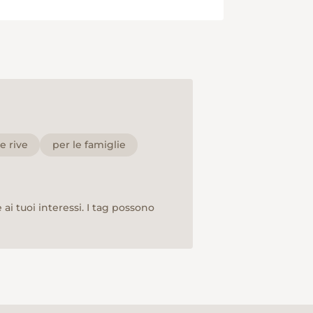
e rive
per le famiglie
ai tuoi interessi. I tag possono