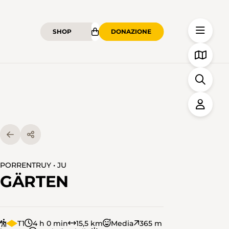
SHOP
DONAZIONE
PORRENTRUY • JU
GÄRTEN
T1
4 h 0 min
15,5 km
Media
365 m