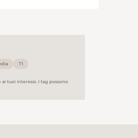
dia
T1
ai tuoi interessi. I tag possono