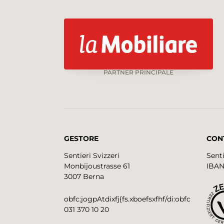
PARTNER PRINCIPALE
GESTORE
CON
Sentieri Svizzeri
Senti
Monbijoustrasse 61
IBAN
3007 Berna
obfc:jogpAtdixfj{fs.xboefsxfhf/di:obfc
031 370 10 20