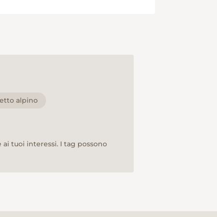
etto alpino
ai tuoi interessi. I tag possono