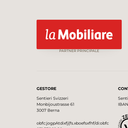
PARTNER PRINCIPALE
GESTORE
CON
Sentieri Svizzeri
Senti
Monbijoustrasse 61
IBAN
3007 Berna
obfc:jogpAtdixfj{fs.xboefsxfhf/di:obfc