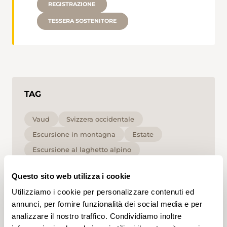
REGISTRAZIONE
TESSERA SOSTENITORE
TAG
Vaud
Svizzera occidentale
Escursione in montagna
Estate
Escursione al laghetto alpino
Escursione in vetta
per le famiglie
Alta
Questo sito web utilizza i cookie
Utilizziamo i cookie per personalizzare contenuti ed
Cliccando su un tag, puoi aggiungerlo al tuo
account e ottenere contenuti personalizzati in base
annunci, per fornire funzionalità dei social media e per
ai tuoi interessi. I tag possono essere salvati solo in
analizzare il nostro traffico. Condividiamo inoltre
un account.