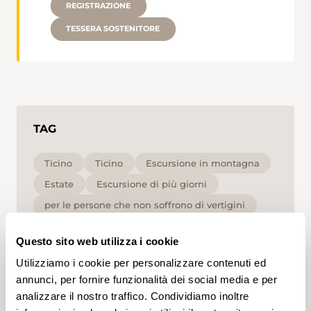
REGISTRAZIONE
TESSERA SOSTENITORE
TAG
Ticino
Ticino
Escursione in montagna
Estate
Escursione di più giorni
per le persone che non soffrono di vertigini
Alta
Questo sito web utilizza i cookie
Utilizziamo i cookie per personalizzare contenuti ed
Cliccando su un tag, puoi aggiungerlo al tuo
account e ottenere contenuti personalizzati in base
annunci, per fornire funzionalità dei social media e per
ai tuoi interessi. I tag possono essere salvati solo in
analizzare il nostro traffico. Condividiamo inoltre
un account.