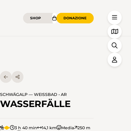
SHOP
DONAZIONE
SCHWÄGALP — WEISSBAD • AR
WASSERFÄLLE
3 h 40 min
14,1 km
Media
250 m