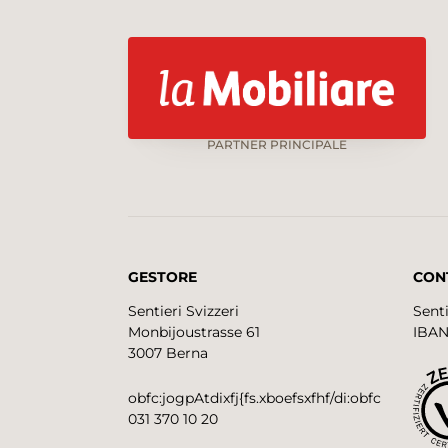
PARTNER PRINCIPALE
GESTORE
CON
Sentieri Svizzeri
Senti
Monbijoustrasse 61
IBAN
3007 Berna
obfc:jogpAtdixfj{fs.xboefsxfhf/di:obfc
031 370 10 20