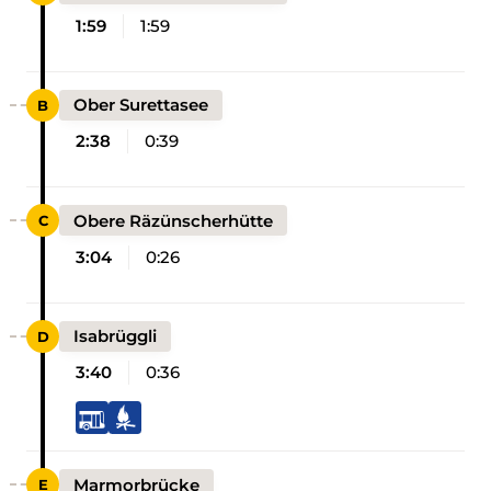
1:59
1:59
Ober Surettasee
2:38
0:39
Obere Räzünscherhütte
3:04
0:26
Isabrüggli
3:40
0:36
Marmorbrücke