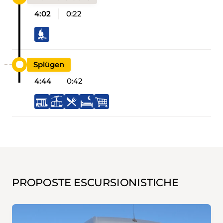
4:02
0:22
Splügen
4:44
0:42
PROPOSTE ESCURSIONISTICHE