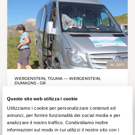
Nr. 2077
WERGENSTEIN, TGUMA — WERGENSTEIN,
DUMAGNS • GR
Auf den Piz Beverin
Questo sito web utilizza i cookie
Der Piz Beverin ist der Hausberg von Thusis.
Bei vielen Thusnerinnen und Thusner steht die
Utilizziamo i cookie per personalizzare contenuti ed
Besteigung einmal im Jahr fest auf dem Pro-
annunci, per fornire funzionalità dei social media e per
gramm. Zu Recht. Der Gipfel bietet ein
analizzare il nostro traffico. Condividiamo inoltre
Panorama, das seinesgleichen sucht. Die 360-
informazioni sul modo in cui utilizzi il nostro sito con i
Grad-Rundumsicht reicht von den