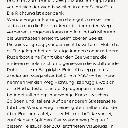
Route bis zum Punkt 2066 (Räzünscher Alp). Dann
verliert sich der Weg bisweilen in einer Steinwüste.
Die Richtung ist aber dank
Wanderwegmarkierungen stets gut zu erkennen,
sodass man die Felsbrocken, die einem den Weg
verperren, umgehen kann und in rund 40 Minuten
die Surettaseen erreicht. Beim oberen See ist
Picknick angesagt, vor der nicht bewirteten Hütte hat
es Sitzgelegenheiten. Mutige können sogar mit dem
Ruderboot eine Fahrt über den See wagen; die
anderen erholen sich und geniessen die wohltuende
Ruhe in dieser Bergidylle. Beim Abstieg geht es
wieder am Wegweiser bei Punkt 2066 vorbei, dann
nehmen wir den Weg Richtung Isabrüggli, wo sich
eine Bushaltestelle an der Splügenpassstrasse
befindet (allerdings nur wenige Kurse zwischen
Splügen und Italien). Auf der anderen Strassenseite
führt der Wanderweg in einer guten halben Stunde
über Bodmenstafel, an der Marmorbrücke vorbei,
zurück nach Splügen. Der Wanderweg folgt auf
diesem Teilstück der 2001 eröffneten ViaSpluga. In