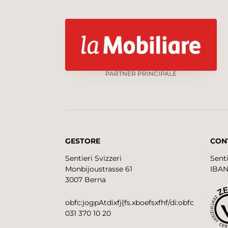
PARTNER PRINCIPALE
GESTORE
CON
Sentieri Svizzeri
Senti
Monbijoustrasse 61
IBAN
3007 Berna
obfc:jogpAtdixfj{fs.xboefsxfhf/di:obfc
031 370 10 20