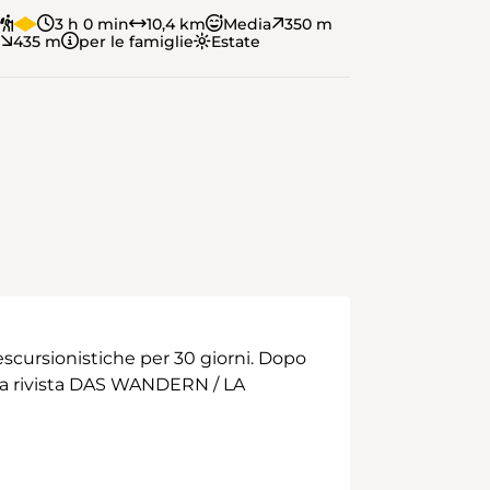
3 h 0 min
10,4 km
Media
350 m
435 m
per le famiglie
Estate
scursionistiche per 30 giorni. Dopo
 alla rivista DAS WANDERN / LA