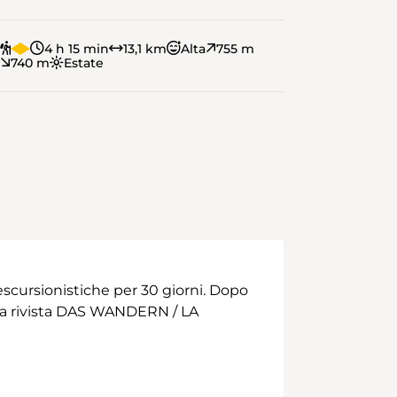
4 h 15 min
13,1 km
Alta
755 m
740 m
Estate
scursionistiche per 30 giorni. Dopo
 alla rivista DAS WANDERN / LA