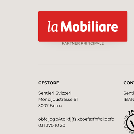
PARTNER PRINCIPALE
GESTORE
CON
Sentieri Svizzeri
Senti
Monbijoustrasse 61
IBAN
3007 Berna
obfc:jogpAtdixfj{fs.xboefsxfhf/di:obfc
031 370 10 20