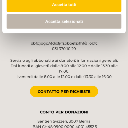
Accetta tutti
GESTORE
Sentieri Svizzeri
Accetta selezionati
Monbijoustrasse 61
3007 Berna
obfc:jogpAtdixfj{fs.xboefsxfhf/di:obfc
031 370 10 20
Servizio agli abbonati e ai donatori; informazioni generali.
Dal lunedì al giovedì dalle 8:00 alle 12:00 e dalle 13:30 alle
17:00.
Il venerdì dalle 8:00 alle 12:00 e dalle 13:30 alle 16:00.
CONTATTO PER RICHIESTE
CONTO PER DONAZIONI
Sentieri Svizzeri, 3007 Berna
IBAN CH48 0900 0000 4001 4552 5