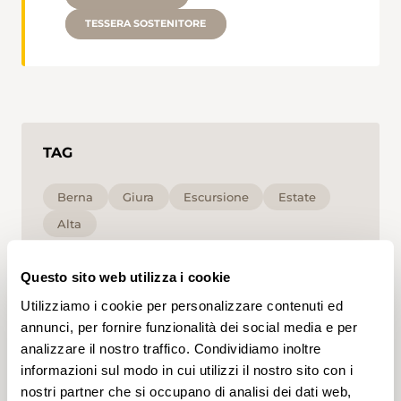
TESSERA SOSTENITORE
TAG
Berna
Giura
Escursione
Estate
Alta
Cliccando su un tag, puoi aggiungerlo al tuo
Questo sito web utilizza i cookie
account e ottenere contenuti personalizzati in base
ai tuoi interessi. I tag possono essere salvati solo in
Utilizziamo i cookie per personalizzare contenuti ed
un account.
annunci, per fornire funzionalità dei social media e per
analizzare il nostro traffico. Condividiamo inoltre
informazioni sul modo in cui utilizzi il nostro sito con i
nostri partner che si occupano di analisi dei dati web,