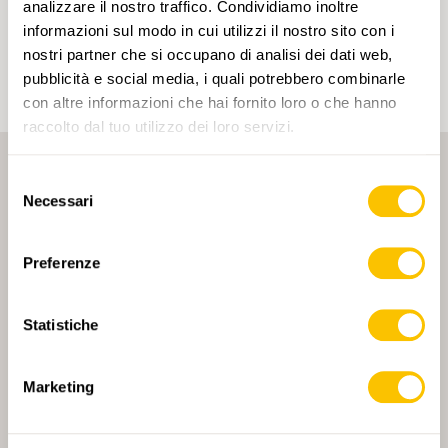
account e ottenere contenuti personalizzati in base
analizzare il nostro traffico. Condividiamo inoltre
ai tuoi interessi. I tag possono essere salvati solo in
informazioni sul modo in cui utilizzi il nostro sito con i
un account.
nostri partner che si occupano di analisi dei dati web,
pubblicità e social media, i quali potrebbero combinarle
con altre informazioni che hai fornito loro o che hanno
raccolto dal tuo utilizzo dei loro servizi.
Selezione
Necessari
del
consenso
Preferenze
PARTNER PRINCIPALE
Statistiche
Marketing
PARTNER PRINCIPALE E PARTNER DI TRASPORTO