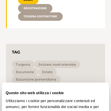
REGISTRAZIONE
TESSERA SOSTENITORE
TAG
Turgovia
Svizzera nord-orientale
Escursione
Estate
Escursione pomeridiana
Escursione urbana
per le famiglie
Questo sito web utilizza i cookie
Media
Utilizziamo i cookie per personalizzare contenuti ed
annunci, per fornire funzionalità dei social media e per
Cliccando su un tag, puoi aggiungerlo al tuo