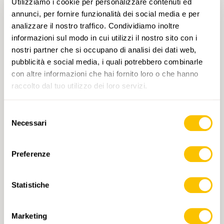
Utilizziamo i cookie per personalizzare contenuti ed
annunci, per fornire funzionalità dei social media e per
analizzare il nostro traffico. Condividiamo inoltre
informazioni sul modo in cui utilizzi il nostro sito con i
nostri partner che si occupano di analisi dei dati web,
pubblicità e social media, i quali potrebbero combinarle
con altre informazioni che hai fornito loro o che hanno
Nr. 2335
raccolto dal tuo utilizzo dei loro servizi.
ARLESHEIM, DORF — GEMPEN, DORF • BL
Selezione
«Chriesibluescht» nahe des Gempen
Necessari
del
Wann in den Solothurner Jura losziehen?
consenso
Wenn die Kirschbäume blühen oder die
Preferenze
Landschaft schon saftig grün ist? Beides hat
seinen Reiz, ist aber nicht gleichzeitig zu
haben. Wer die Kirschblüte wählt, muss
Statistiche
Anfang bis Mitte April bereit sein, um bei
2 h 20 min
8,0 km
Media
T1
einem Schönwetterfenster gleich
losmarschieren zu können. Etwas
Marketing
gemächlicher ist der Frühling zu erleben: Erst