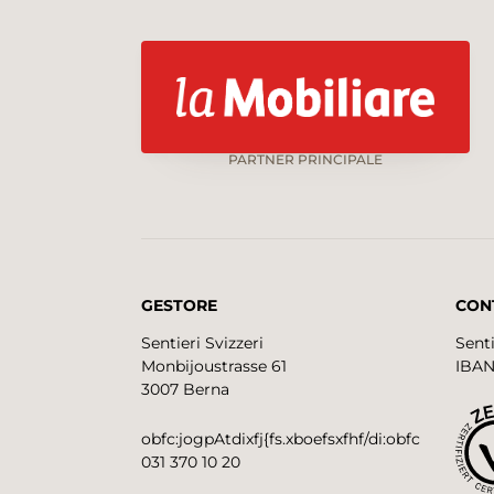
PARTNER PRINCIPALE
GESTORE
CON
Sentieri Svizzeri
Senti
Monbijoustrasse 61
IBAN
3007 Berna
obfc:jogpAtdixfj{fs.xboefsxfhf/di:obfc
031 370 10 20