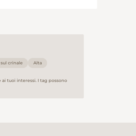
sul crinale
Alta
ai tuoi interessi. I tag possono