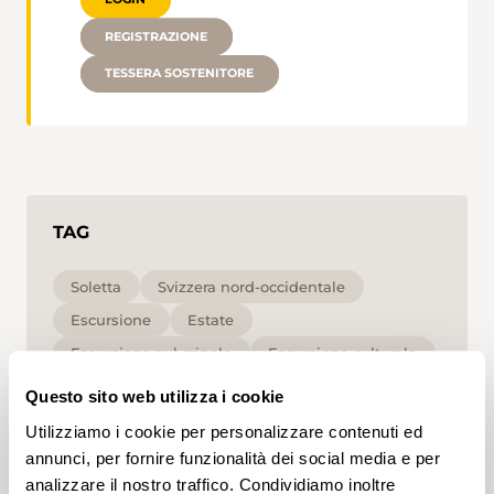
REGISTRAZIONE
TESSERA SOSTENITORE
TAG
Soletta
Svizzera nord-occidentale
Escursione
Estate
Escursione sul crinale
Escursione culturale
per le famiglie
Media
Questo sito web utilizza i cookie
Utilizziamo i cookie per personalizzare contenuti ed
Cliccando su un tag, puoi aggiungerlo al tuo
annunci, per fornire funzionalità dei social media e per
account e ottenere contenuti personalizzati in base
analizzare il nostro traffico. Condividiamo inoltre
ai tuoi interessi. I tag possono essere salvati solo in