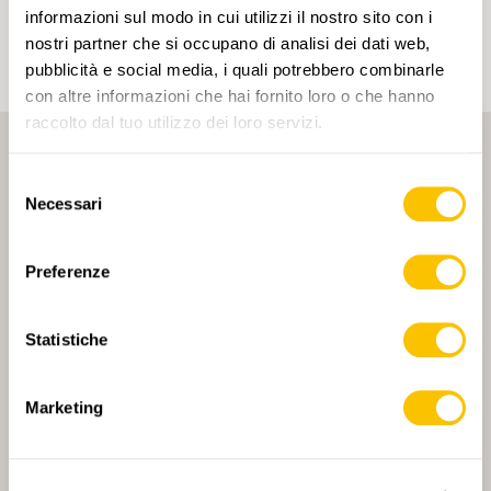
un account.
informazioni sul modo in cui utilizzi il nostro sito con i
nostri partner che si occupano di analisi dei dati web,
pubblicità e social media, i quali potrebbero combinarle
con altre informazioni che hai fornito loro o che hanno
raccolto dal tuo utilizzo dei loro servizi.
Selezione
Necessari
del
consenso
Preferenze
PARTNER PRINCIPALE
Statistiche
Marketing
PARTNER PRINCIPALE E PARTNER DI TRASPORTO