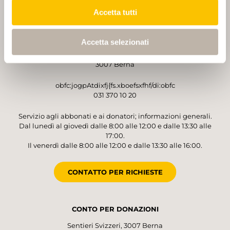
Accetta tutti
GESTORE
Accetta selezionati
Sentieri Svizzeri
Monbijoustrasse 61
3007 Berna
obfc:jogpAtdixfj{fs.xboefsxfhf/di:obfc
031 370 10 20
Servizio agli abbonati e ai donatori; informazioni generali.
Dal lunedì al giovedì dalle 8:00 alle 12:00 e dalle 13:30 alle
17:00.
Il venerdì dalle 8:00 alle 12:00 e dalle 13:30 alle 16:00.
CONTATTO PER RICHIESTE
CONTO PER DONAZIONI
Sentieri Svizzeri, 3007 Berna