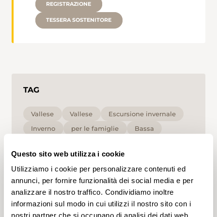
REGISTRAZIONE
TESSERA SOSTENITORE
TAG
Vallese
Vallese
Escursione invernale
Inverno
per le famiglie
Bassa
Questo sito web utilizza i cookie
Cliccando su un tag, puoi aggiungerlo al tuo
account e ottenere contenuti personalizzati in base
Utilizziamo i cookie per personalizzare contenuti ed
ai tuoi interessi. I tag possono essere salvati solo in
un account.
annunci, per fornire funzionalità dei social media e per
analizzare il nostro traffico. Condividiamo inoltre
informazioni sul modo in cui utilizzi il nostro sito con i
nostri partner che si occupano di analisi dei dati web,