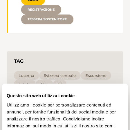
REGISTRAZIONE
TESSERA SOSTENITORE
TAG
Lucerna
Svizzera centrale
Escursione
Estate
Alta
T1
Questo sito web utilizza i cookie
Cliccando su un tag, puoi aggiungerlo al tuo
Utilizziamo i cookie per personalizzare contenuti ed
account e ottenere contenuti personalizzati in base
ai tuoi interessi. I tag possono essere salvati solo in
annunci, per fornire funzionalità dei social media e per
un account.
analizzare il nostro traffico. Condividiamo inoltre
informazioni sul modo in cui utilizzi il nostro sito con i