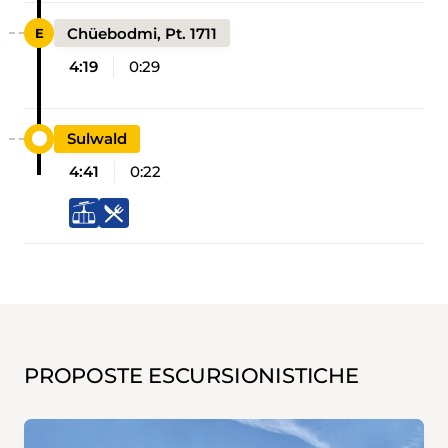
Chüebodmi, Pt. 1711
4:19
0:29
Sulwald
4:41
0:22
PROPOSTE ESCURSIONISTICHE