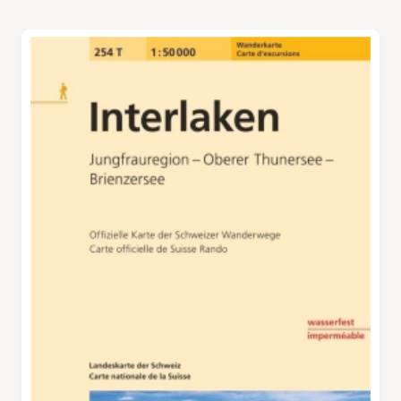
Klein spätabends im Restaurant Panorama in
Fernsicht immer spektakulärer. Der Aufstieg
Aeschiried, um bei Kaffee und Kuchen eine
vom Rengglipass zum Morgenberghorn ist
ganz besondere Wanderung ausklingen zu
einer der anspruchsvollsten Wegabschnitte
lassen.
dieser Wanderroute. Je näher man dem Gipfel
kommt, desto steiler und felsiger wird der
Weg. Er ist auf der SAC-Wanderskala als T4
(Alpinwanderweg mit blau-weisser
Markierung) eingestuft, aber alle schwierigen
Passagen sind durch Ketten sehr gut
gesichert. Auf dem Gipfel des
Morgenberghorns (2249 m) wird man mit
einer atemberaubenden Aussicht auf den
Thuner- und den Brienzersee, auf legendäre
Gipfel wie Eiger, Mönch und Jungfrau sowie in
tiefe Täler belohnt. Der Abstieg nach Suld führt
durch abwechslungsreiche Landschaften mit
aussichtsreichen Kreten und Alpweiden. Vor
dem Abstieg ins Tal bietet die Brunni-Hütte
einen letzten Blick aus der Vogelperspektive
auf die Umgebung. Ab der Abzweigung