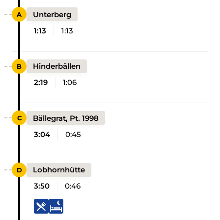
Unterberg
1:13
1:13
Hinderbällen
2:19
1:06
Bällegrat, Pt. 1998
3:04
0:45
Lobhornhütte
3:50
0:46