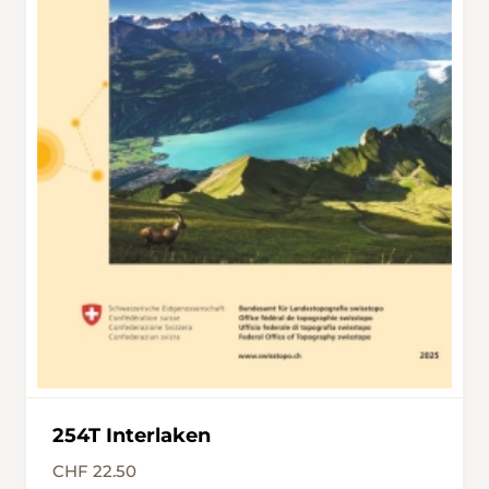
Louene kann man dem Latrejebach entlang
des linken oder rechten Flussufers folgen.
Beide Wege führen zum selben Ziel und
geben den Blick auf den imposanten
Pochtenfall frei. Umgeben von einer wilden
und spektakulären Naturkulisse stürzt der
Wasserfall hier in die Tiefe. Die Wanderung
endet beim Restaurant Pochtenfall. Von Juli
bis September verkehrt hier ein Postauto.
Ausserhalb dieser Saison muss man eine
weitere Stunde Fussmarsch bis Aeschiried
einplanen.
254T Interlaken
CHF 22.50