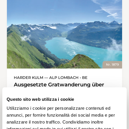
Nr. 1879
HARDER KULM — ALP LOMBACH • BE
Ausgesetzte Gratwanderung über
den Hardergrat
Questo sito web utilizza i cookie
Steile Sache: In nur zehn Minuten Fahrzeit
bringt einen die Standseilbahn in einer
Utilizziamo i cookie per personalizzare contenuti ed
durchschnittlichen Neigung von 64 % von
annunci, per fornire funzionalità dei social media e per
Interlaken zur Station Harder. 570
analizzare il nostro traffico. Condividiamo inoltre
Höhenmeter spart man sich so und man
informazioni sul modo in cui utilizzi il nostro sito con i