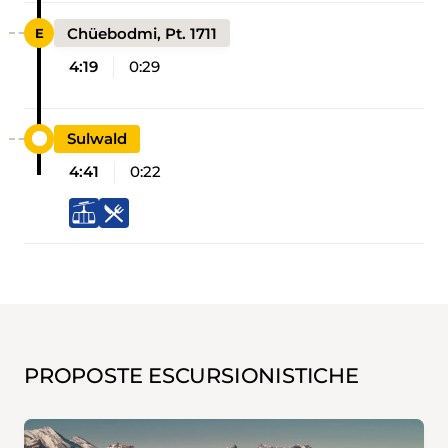
Chüebodmi, Pt. 1711
4:19
0:29
Sulwald
4:41
0:22
PROPOSTE ESCURSIONISTICHE