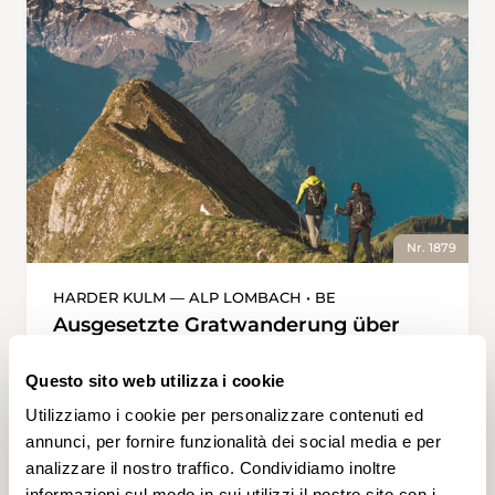
Nr. 1879
HARDER KULM — ALP LOMBACH • BE
Ausgesetzte Gratwanderung über
den Hardergrat
Questo sito web utilizza i cookie
Steile Sache: In nur zehn Minuten Fahrzeit
bringt einen die Standseilbahn in einer
Utilizziamo i cookie per personalizzare contenuti ed
durchschnittlichen Neigung von 64 % von
annunci, per fornire funzionalità dei social media e per
Interlaken zur Station Harder. 570
analizzare il nostro traffico. Condividiamo inoltre
Höhenmeter spart man sich so und man
informazioni sul modo in cui utilizzi il nostro sito con i