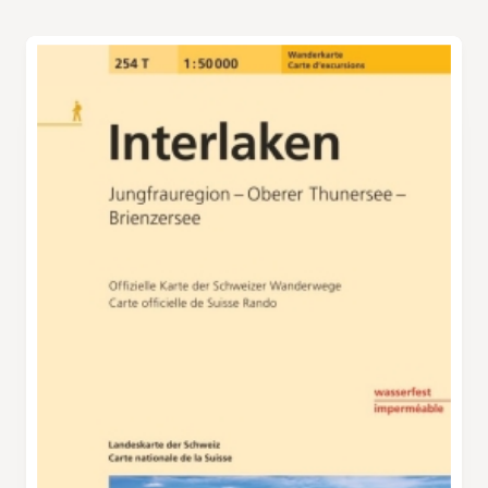
Klein spätabends im Restaurant Panorama in
Fernsicht immer spektakulärer. Der Aufstieg
Aeschiried, um bei Kaffee und Kuchen eine
vom Rengglipass zum Morgenberghorn ist
ganz besondere Wanderung ausklingen zu
einer der anspruchsvollsten Wegabschnitte
lassen.
dieser Wanderroute. Je näher man dem Gipfel
kommt, desto steiler und felsiger wird der
Weg. Er ist auf der SAC-Wanderskala als T4
(Alpinwanderweg mit blau-weisser
Markierung) eingestuft, aber alle schwierigen
Passagen sind durch Ketten sehr gut
gesichert. Auf dem Gipfel des
Morgenberghorns (2249 m) wird man mit
einer atemberaubenden Aussicht auf den
Thuner- und den Brienzersee, auf legendäre
Gipfel wie Eiger, Mönch und Jungfrau sowie in
tiefe Täler belohnt. Der Abstieg nach Suld führt
durch abwechslungsreiche Landschaften mit
aussichtsreichen Kreten und Alpweiden. Vor
dem Abstieg ins Tal bietet die Brunni-Hütte
einen letzten Blick aus der Vogelperspektive
auf die Umgebung. Ab der Abzweigung