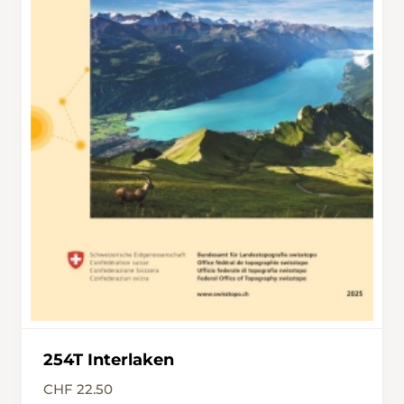
Louene kann man dem Latrejebach entlang
des linken oder rechten Flussufers folgen.
Beide Wege führen zum selben Ziel und
geben den Blick auf den imposanten
Pochtenfall frei. Umgeben von einer wilden
und spektakulären Naturkulisse stürzt der
Wasserfall hier in die Tiefe. Die Wanderung
endet beim Restaurant Pochtenfall. Von Juli
bis September verkehrt hier ein Postauto.
Ausserhalb dieser Saison muss man eine
weitere Stunde Fussmarsch bis Aeschiried
einplanen.
254T Interlaken
CHF 22.50