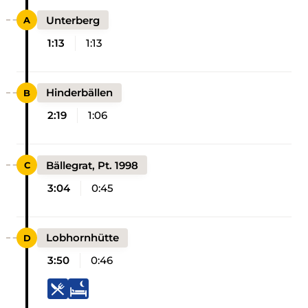
Unterberg
1:13
1:13
Hinderbällen
2:19
1:06
Bällegrat, Pt. 1998
3:04
0:45
Lobhornhütte
3:50
0:46