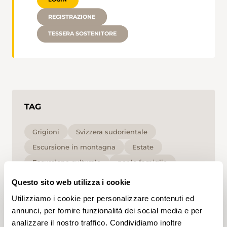
REGISTRAZIONE
TESSERA SOSTENITORE
TAG
Grigioni
Svizzera sudorientale
Escursione in montagna
Estate
Escursione culturale
per le famiglie
Media
Questo sito web utilizza i cookie
Utilizziamo i cookie per personalizzare contenuti ed
Cliccando su un tag, puoi aggiungerlo al tuo
annunci, per fornire funzionalità dei social media e per
account e ottenere contenuti personalizzati in base
analizzare il nostro traffico. Condividiamo inoltre
ai tuoi interessi. I tag possono essere salvati solo in