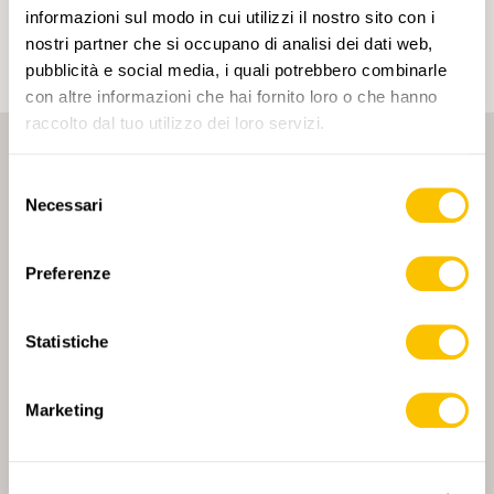
un account.
informazioni sul modo in cui utilizzi il nostro sito con i
nostri partner che si occupano di analisi dei dati web,
pubblicità e social media, i quali potrebbero combinarle
con altre informazioni che hai fornito loro o che hanno
raccolto dal tuo utilizzo dei loro servizi.
Selezione
Necessari
del
consenso
Preferenze
PARTNER PRINCIPALE
Statistiche
Marketing
PARTNER PRINCIPALE E PARTNER DI TRASPORTO