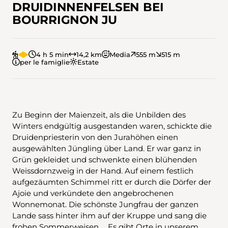
DRUIDINNENFELSEN BEI
BOURRIGNON JU
4 h 5 min
14,2 km
Media
555 m
515 m
per le famiglie
Estate
Zu Beginn der Maienzeit, als die Unbilden des
Winters endgültig ausgestanden waren, schickte die
Druidenpriesterin von den Jurahöhen einen
ausgewählten Jüngling über Land. Er war ganz in
Grün gekleidet und schwenkte einen blühenden
Weissdornzweig in der Hand. Auf einem festlich
aufgezäumten Schimmel ritt er durch die Dörfer der
Ajoie und verkündete den angebrochenen
Wonnemonat. Die schönste Jungfrau der ganzen
Lande sass hinter ihm auf der Kruppe und sang die
frohen Sommerweisen … Es gibt Orte in unserem