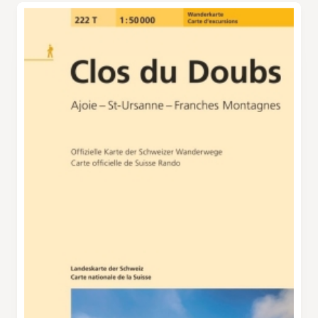
und nimmt den Aufstieg zum Col des Rangiers
an der Kanalisation den Anblick des Ortes
in An- griff. Bei Séprais verlässt der Weg ein
noch bis 2019 etwas beeinträchtigen.
erstes Mal den Wald, macht einen scharfen
Rechtsknick und führt über eine Weide, von
der aus sich eine schöne Aussicht bietet.
Danach geht es, wieder zwischen den Bäumen
hindurch, bis zu einer Lichtung, an deren Ende
man den Bach überquert und nach links
abbiegt. Es folgt das letzte Stück des Anstiegs,
hinauf bis zu einer Strasse, die linker Hand
nach La Caquerelle auf dem Col des Rangiers
führt. Der Legende nach sollen hier vor langer
Zeit Hexen ihre geheimen Zusammenkünfte
abgehalten haben. Nun beginnt der Abstieg
via Le Malrang. Nicht weit von hier standen
einst Siechenhäuser, in denen - weit abseits
jeder Ortschaft - Kranke mit ansteckenden
Leiden untergebracht wurden. Flurnamen wie
«Maladière» oder «Maletière» zeugen bis heute
von dieser lange üblichen Praxis. In stetem Auf
und Ab geht es durch den Wald hinunter bis