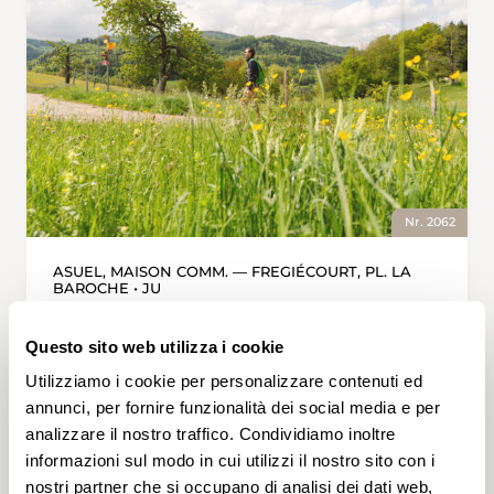
Nr. 2062
ASUEL, MAISON COMM. — FREGIÉCOURT, PL. LA
BAROCHE • JU
Blühende Damassine-
Pflaumenbäume
Questo sito web utilizza i cookie
Der Damassine, ein Branntwein aus der
Utilizziamo i cookie per personalizzare contenuti ed
Damassine-Pflaume, ist aus dem kulinarischen
annunci, per fornire funzionalità dei social media e per
Erbe des Juras nicht wegzudenken. Der
analizzare il nostro traffico. Condividiamo inoltre
traditionelle Ajoier Schnaps wird aus einer
informazioni sul modo in cui utilizzi il nostro sito con i
kleinen, im 13. Jahrhundert aus dem Orient
nostri partner che si occupano di analisi dei dati web,